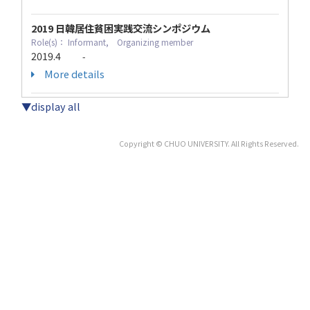
2019 日韓居住貧困実践交流シンポジウム
Role(s)： Informant, Organizing member
2019.4
-
More details
▼display all
Copyright © CHUO UNIVERSITY. All Rights Reserved.