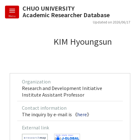
CHUO UNIVERSITY
Academic Researcher Database
Menu
Updated on 2026/06/17
KIM Hyoungsun
Organization
Research and Development Initiative
Institute Assistant Professor
Contact information
The inquiry by e-mail is 《
here
》
External link