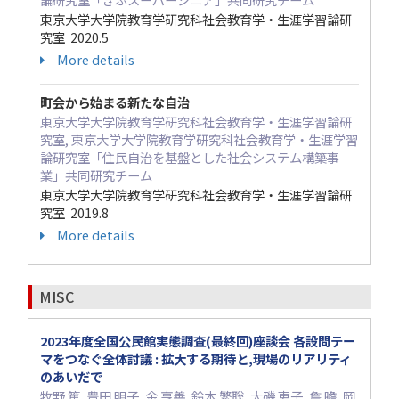
東京大学大学院教育学研究科社会教育学・生涯学習論研
究室 2020.5
More details
町会から始まる新たな自治
東京大学大学院教育学研究科社会教育学・生涯学習論研
究室, 東京大学大学院教育学研究科社会教育学・生涯学習
論研究室「住民自治を基盤とした社会システム構築事
業」共同研究チーム
東京大学大学院教育学研究科社会教育学・生涯学習論研
究室 2019.8
More details
MISC
2023年度全国公民館実態調査(最終回)座談会 各設問テー
マをつなぐ全体討議 : 拡大する期待と,現場のリアリティ
のあいだで
牧野 篤, 豊田 明子, 金 亨善, 鈴木 繁聡, 大磯 恵子, 詹 瞻, 岡