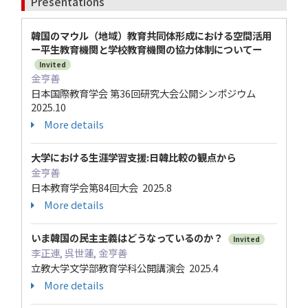
Presentations
韓国のマウル（地域）教育共同体形成における空間活用
ー平生教育機関と学校教育機関の協力体制についてー
Invited
金亨善
日本国際教育学会 第36回研究大会公開シンポジウム
2025.10
More details
大学における生涯学習支援:日韓比較の観点から
金亨善
日本教育学会第84回大会 2025.8
More details
いま韓国の民主主義はどうなっているのか？
Invited
李正連, 呉世蓮, 金亨善
立教大学文学部教育学科公開講演会 2025.4
More details