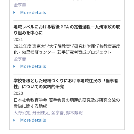
金亨善
More details
地域レベルにおける戦後 PTA の定着過程―九州軍政の取
り組みを中心に
2021
-
2021年度 東京大学大学院教育学研究科附属学校教育高度
化・効果検証センター 若手研究者育成プロジェクト
金亨善
More details
学校を核とした地域づくりにおける地域住民の「当事者
性」についての実践的研究
2020
-
日本社会教育学会 若手会員の萌芽的研究及び研究交流の
奨励に関する助成
大野公寛, 丹田桂太, 金亨善, 鈴木繁聡
More details