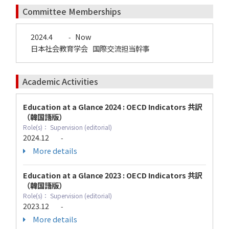
Committee Memberships
2024.4
Now
-
日本社会教育学会 国際交流担当幹事
Academic Activities
Education at a Glance 2024 : OECD Indicators 共訳
（韓国語版）
Role(s)： Supervision (editorial)
2024.12
-
More details
Education at a Glance 2023 : OECD Indicators 共訳
（韓国語版）
Role(s)： Supervision (editorial)
2023.12
-
More details