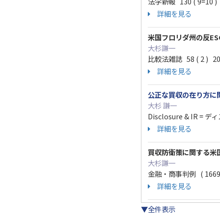
法学新報 130 ( 9=10 )
詳細を見る
米国フロリダ州の反ES
大杉謙一
比較法雑誌 58 ( 2 ) 20
詳細を見る
公正な買収の在り方に
大杉 謙一
Disclosure & IR
詳細を見る
買収防衛策に関する米国
大杉謙一
金融・商事判例 ( 1669 )
詳細を見る
▼全件表示