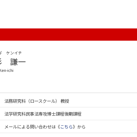
ギ ケンイチ
杉 謙一
en-ichi
法務研究科（ロースクール） 教授
法学研究科民事法専攻博士課程後期課程
メールによる問い合わせは《
こちら
》から