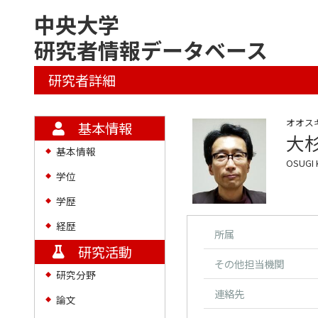
中央大学
研究者情報データベース
研究者詳細
オオス
基本情報
大
基本情報
◆
OSUGI K
学位
◆
学歴
◆
経歴
◆
所属
研究活動
その他担当機関
研究分野
◆
連絡先
論文
◆