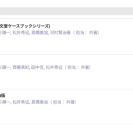
文堂ケースブックシリーズ)
杉謙一, 松井秀征, 高橋美加, 河村賢治著（ 担当： 共著）
杉謙一, 齊藤真紀, 田中亘, 松井秀征（ 担当： 共著）
4版
杉謙一, 松井秀征, 髙橋美加（ 担当： 共著）