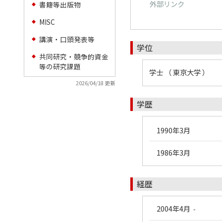
外部リンク
書籍等出版物
◆
MISC
◆
講演・口頭発表等
◆
学位
共同研究・競争的資金
◆
等の研究課題
学士 （ 東京大学 ）
2026/04/18 更新
学歴
1990年3月
1986年3月
経歴
2004年4月
-