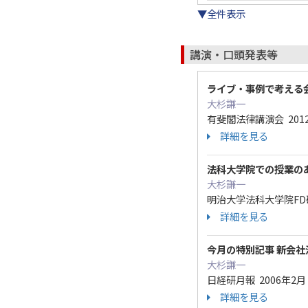
▼全件表示
講演・口頭発表等
ライブ・事例で考える
大杉謙一
有斐閣法律講演会 201
詳細を見る
法科大学院での授業の
大杉謙一
明治大学法科大学院FD研
詳細を見る
今月の特別記事 新会
大杉謙一
日経研月報 2006年2月
詳細を見る