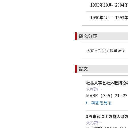
1993年10月
2004
-
1990年4月
1993
-
研究分野
人文・社会 / 民事法学
論文
社長人事と社外取締役
大杉謙一
MARR ( 359 ) 21 - 
詳細を見る
3当事者以上の商人間
大杉謙一