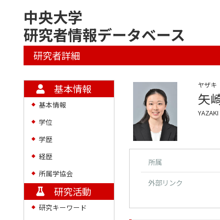
中央大学
研究者情報データベース
研究者詳細
ヤザキ
基本情報
矢
基本情報
◆
YAZAKI
学位
◆
学歴
◆
経歴
◆
所属
所属学協会
◆
外部リンク
研究活動
研究キーワード
◆