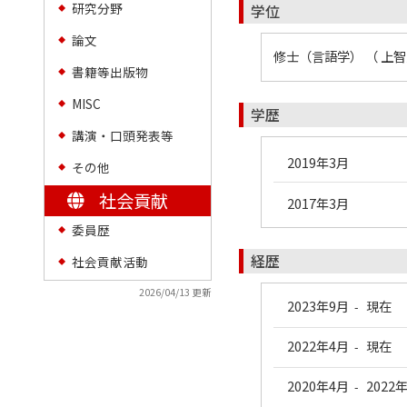
研究分野
学位
◆
論文
◆
修士（言語学） （ 上智
書籍等出版物
◆
MISC
◆
学歴
講演・口頭発表等
◆
2019年3月
その他
◆
社会貢献
2017年3月
委員歴
◆
経歴
社会貢献活動
◆
2026/04/13 更新
2023年9月
現在
-
2022年4月
現在
-
2020年4月
2022
-