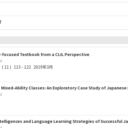
育
-focused Textbook from a CLIL Perspective
i
( 11 ) 113 - 122 2019年3月
n Mixed-Ability Classes: An Exploratory Case Study of Japanese
i
ntelligences and Language Learning Strategies of Successful J
i