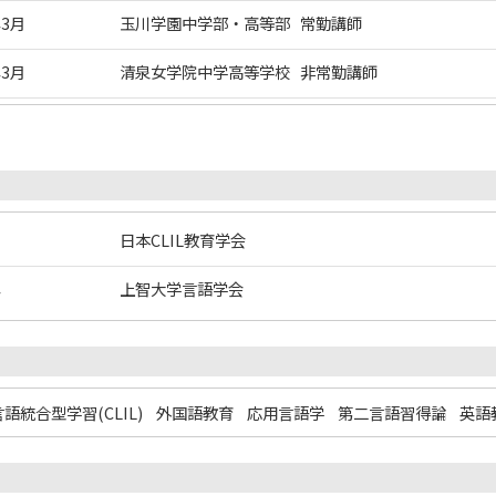
年3月
玉川学園中学部・高等部 常勤講師
年3月
清泉女学院中学高等学校 非常勤講師
日本CLIL教育学会
年
上智大学言語学会
語統合型学習(CLIL)
外国語教育
応用言語学
第二言語習得論
英語