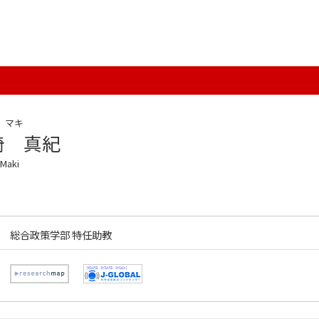
 マキ
崎 真紀
 Maki
総合政策学部 特任助教