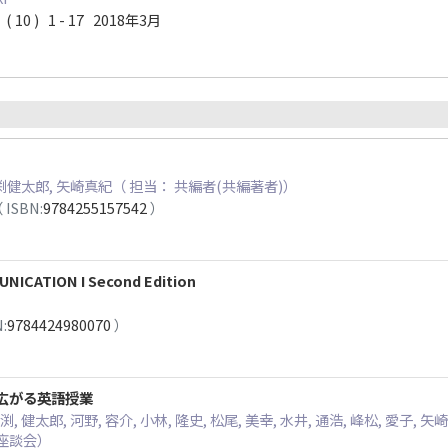
( 10 ) 1 - 17 2018年3月
鯉渕健太郎, 矢崎真紀（ 担当： 共編者(共編著者)）
 ISBN:
9784255157542
）
NICATION I Second Edition
:
9784424980070
）
で広がる英語授業
渕, 健太郎, 河野, 容介, 小林, 隆史, 松尾, 美幸, 水井, 通浩, 峰松, 愛子, 矢
IL座談会）