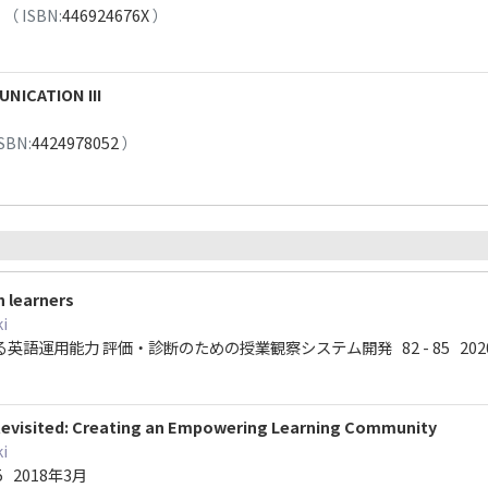
月
（ ISBN:
446924676X
）
NICATION III
SBN:
4424978052
）
h learners
i
語運用能力 評価・診断のための授業観察システム開発 82 - 85 202
 Revisited: Creating an Empowering Learning Community
i
105 2018年3月