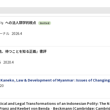
い」への法⼈類学的視点
Invited
ナル 2026.4
法、待つことを知る正義』書評
5 2020.4
a Kaneko, Law & Development of Myanmar : Issues of Changi
020
ical and Legal Transformations of an Indonesian Polity: The N
anz and Keebet von Benda‐Beckmann (Cambridge: Cambridge