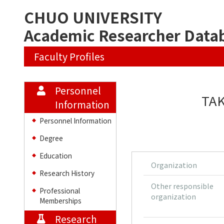
CHUO UNIVERSITY
Academic Researcher Data
Faculty Profiles
Personnel
TAK
Information
Personnel Information
◆
Degree
◆
Education
◆
Organization
Research History
◆
Other responsible
Professional
◆
organization
Memberships
Research