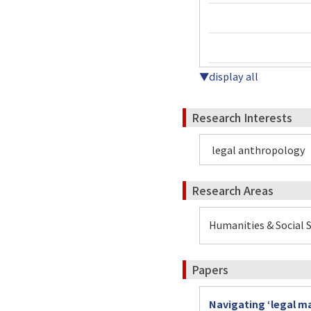
▼display all
Research Interests
legal anthropology
Research Areas
Humanities & Social
Papers
Navigating ‘legal ma