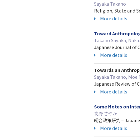
Sayaka Takano
Religion, State and S
More details
Toward Anthropolog
Takano Sayaka, Naka
Japanese Journal of 
More details
Towards an Anthrop
Sayaka Takano, Moe 
Japanese Review of 
More details
Some Notes on Inte
高野 さやか
総合政策研究 = Japanese jo
More details