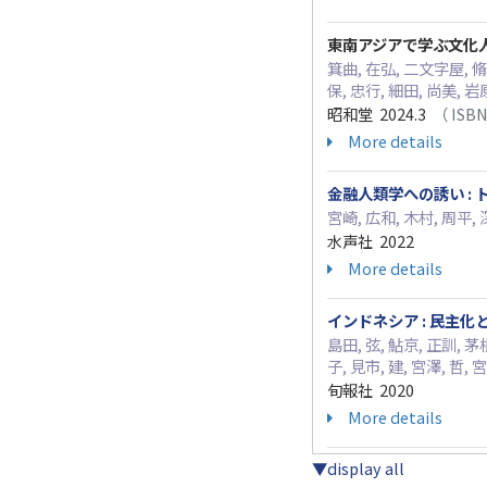
東南アジアで学ぶ文化
箕曲, 在弘, 二文字屋, 脩,
保, 忠行, 細田, 尚美, 岩
昭和堂 2024.3
（ ISBN
More details
金融人類学への誘い :
宮崎, 広和, 木村, 周平,
水声社 2022
More details
インドネシア : 民主
島田, 弦, 鮎京, 正訓, 茅根
子, 見市, 建, 宮澤, 哲, 
旬報社 2020
More details
▼display all