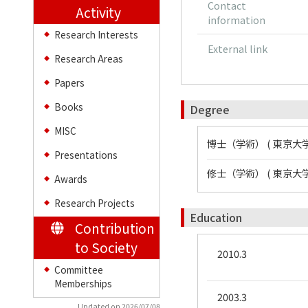
Contact
Activity
information
Research Interests
◆
External link
Research Areas
◆
Papers
◆
Books
Degree
◆
MISC
◆
博士（学術） ( 東京大学
Presentations
◆
修士（学術） ( 東京大学
Awards
◆
Research Projects
◆
Education
Contribution
to Society
2010.3
Committee
◆
Memberships
2003.3
Updated on 2026/07/08