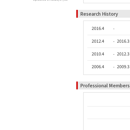
Research History
2016.4
-
2012.4
2016.3
-
2010.4
2012.3
-
2006.4
2009.3
-
Professional Members