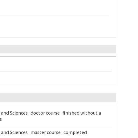
s and Sciences doctor course finished without a
s
ts and Sciences master course completed