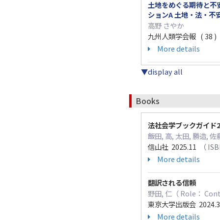
土地をめぐる期待と不安
ションA 土地・法・不
高野 さやか
九州人類学会報 ( 38 ) 4
More details
▼display all
Books
法社会学ブックガイド201
飯田, 高, 太田, 勝造, 佐藤
信山社 2025.11
（ ISB
More details
翻訳される信頼
野田, 仁（ Role： 
東京大学出版会 2024.
More details