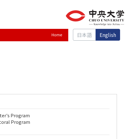
日本語
English
Home
ster's Program
ctoral Program