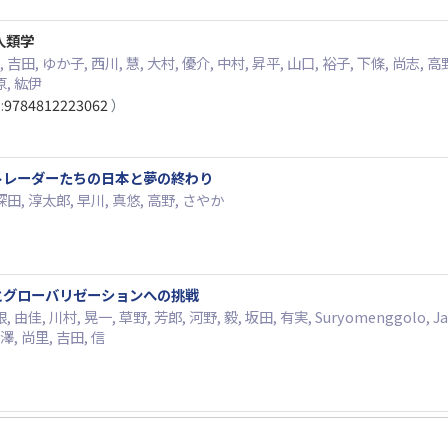
人類学
 吉田, ゆか子, 西川, 慧, 大村, 優介, 中村, 昇平, 山口, 裕子, 下條, 尚志, 高
原, 紘伊
:
9784812223062
）
 トレーダーたちの日本と夢の終わり
 深田, 淳太郎, 早川, 真悠, 高野, さやか
化とグローバリゼーションへの挑戦
, 由佳, 川村, 晃一, 草野, 芳郎, 河野, 毅, 坂田, 有実, Suryomenggolo, J
宮澤, 尚里, 吉田, 信