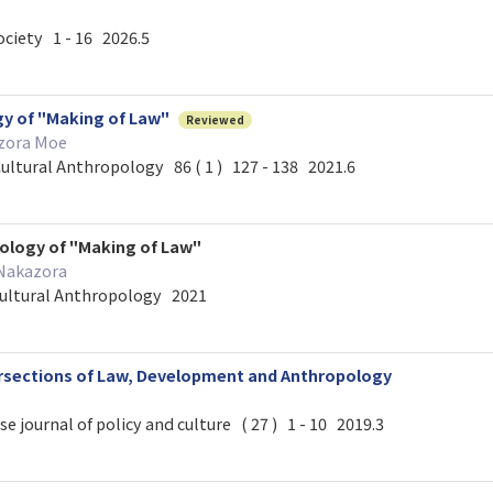
ociety 1 - 16 2026.5
y of "Making of Law"
Reviewed
zora Moe
Cultural Anthropology 86 ( 1 ) 127 - 138 2021.6
ology of "Making of Law"
Nakazora
Cultural Anthropology 2021
rsections of Law, Development and Anthropology
urnal of policy and culture ( 27 ) 1 - 10 2019.3