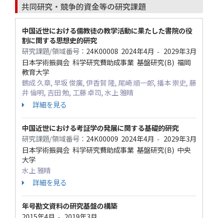
共同研究・競争的資金等の研究課題
中国近世における儒教徒の教学活動に果たした書院の役
割に関する思想史的研究
研究課題/領域番号：
24K00008
2024年4月
2029年3月
-
日本学術振興会 科学研究費助成事業 基盤研究(B) 福岡
教育大学
鶴成 久章, 早坂 俊廣, 伊香賀 隆, 尾崎 順一郎, 播本 崇史, 藤
井 倫明, 吉田 勉, 工藤 卓司, 水上 雅晴
詳細を見る
中国近世における考証学の発展に関する基礎的研究
研究課題/領域番号：
24K00009
2024年4月
2029年3月
-
日本学術振興会 科学研究費助成事業 基盤研究(B) 中央
大学
水上 雅晴
詳細を見る
年号勘文資料の研究基盤の構築
2015年4月
2019年3月
-