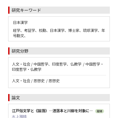
研究キーワード
日本漢学
経学、考証学、校勘、日本漢学、博士家、琉球漢学、年
号勘文、
研究分野
人文・社会 / 中国哲学、印度哲学、仏教学 / 中国哲学・
印度哲学・仏教学
人文・社会 / 思想史 / 思想史
論文
江戸俗文学と《論語》―洒落本と川柳を対象に―
招待
水上雅晴