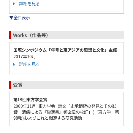
詳細を見る
▼全件表示
Works（作品等）
国際シンポジウム「年号と東アジアの思想と文化」主催
2017年10月
詳細を見る
受賞
第19回東方学会賞
2000年11月 東方学会 論文「史承節碑の発見とその影
響―清儒による『後漢書』鄭玄伝の校訂」(「東方学」第
98輯)およびこれと関連する研究活動