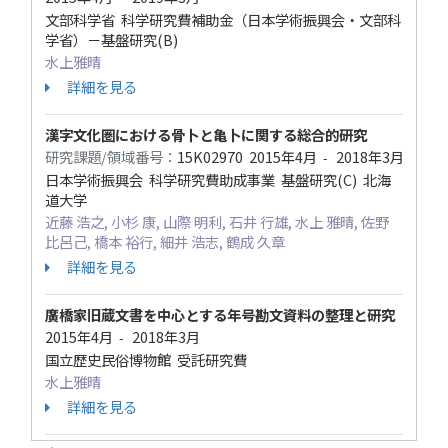
文部科学省 科学研究費補助金（日本学術振興会・文部科
学省）－基盤研究(B)
水上雅晴
詳細を見る
漢字文化圏における骨卜と亀卜に関する総合的研究
研究課題/領域番号：
15K02970
2015年4月
2018年3月
-
日本学術振興会 科学研究費助成事業 基盤研究(C) 北海
道大学
近藤 浩之, 小杉 康, 山際 明利, 石井 行雄, 水上 雅晴, 佐野
比呂己, 橋本 裕行, 細井 浩志, 鶴成 久章
詳細を見る
廣橋家旧蔵文書を中心とする年号勘文資料の整理と研究
2015年4月
2018年3月
-
国立歴史民俗博物館 受託研究費
水上雅晴
詳細を見る