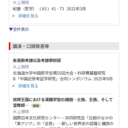
水上雅晴
紀要（哲学） ( 63 ) 41 - 73 2021年3月
詳細を見る
▼全件表示
講演・口頭発表等
朱熹與考據以及考據學初探
水上雅晴
北海道大学中国哲学会第55回大会・科研費基盤研究
B「中国近世考証学研究」合同シンポジウム 2025年9月
詳細を見る
琉球王国における漢籍学習の諸相―士族、王族、そして
宣教師―
招待
水上雅晴
国際日本文化研究センター・共同研究会「比較のなかの
「東アジア」の「近世」 ―新しい世界史の認識と構想の