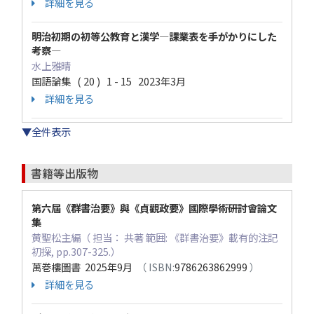
詳細を見る
明治初期の初等公教育と漢学―課業表を手がかりにした
考察―
水上雅晴
国語論集 ( 20 ) 1 - 15 2023年3月
詳細を見る
▼全件表示
書籍等出版物
第六屆《群書治要》與《貞觀政要》國際學術研討會論文
集
黄聖松主編（ 担当： 共著 範囲: 《群書治要》載有的注記
初探, pp.307-325.）
萬巻樓圖書 2025年9月
（ ISBN:
9786263862999
）
詳細を見る