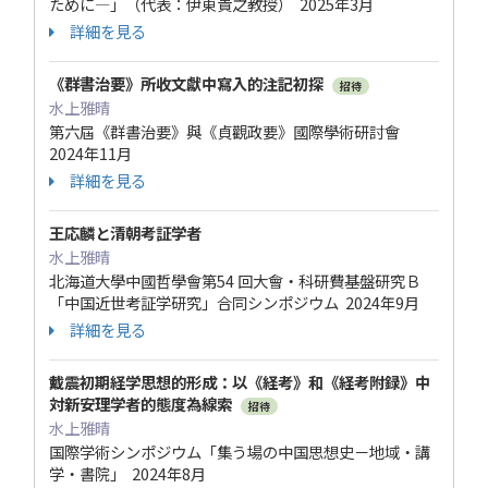
ために―」（代表：伊東貴之教授） 2025年3月
詳細を見る
《群書治要》所收文獻中寫入的注記初探
招待
水上雅晴
第六屆《群書治要》與《貞觀政要》國際學術研討會
2024年11月
詳細を見る
王応麟と清朝考証学者
水上雅晴
北海道大學中國哲學會第54 回大會・科研費基盤研究Ｂ
「中国近世考証学研究」合同シンポジウム 2024年9月
詳細を見る
戴震初期経学思想的形成：以《経考》和《経考附録》中
対新安理学者的態度為線索
招待
水上雅晴
国際学術シンポジウム「集う場の中国思想史－地域・講
学・書院」 2024年8月