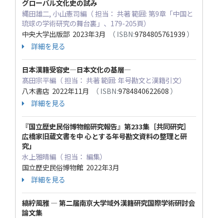
グローバル文化史の試み
縄田雄二, 小山憲司編（ 担当： 共著 範囲: 第9章「中国と
琉球の学術研究の舞台裏」、179-205頁）
中央大学出版部 2023年3月
（ ISBN:
9784805761939
）
詳細を見る
日本漢籍受容史―日本文化の基層―
髙田宗平編（ 担当： 共著 範囲: 年号勘文と漢籍引文）
八木書店 2022年11月
（ ISBN:
9784840622608
）
詳細を見る
『国立歴史民俗博物館研究報告』第233集［共同研究］
広橋家旧蔵文書を中 心とする年号勘文資料の整理と研
究」
水上雅晴編（ 担当： 編集）
国立歴史民俗博物館 2022年3月
詳細を見る
縞紵風雅 ― 第二届南京大学域外漢籍研究国際学術研討会
論文集