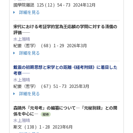
國學院雜誌 125 ( 12 ) 54 - 73 2024年12月
詳細を見る
宋代における考証学的営為――王応麟の学問に対する清儒の
評価――
水上雅晴
紀要（哲学） ( 68 ) 1 - 29 2026年3月
詳細を見る
戴震の初期思想と宋学との距離――《経考附録》に着目した
考察――
水上雅晴
紀要（哲学） ( 67 ) 51 - 73 2025年3月
詳細を見る
森鷗外『元号考』の編纂について―『元秘別録』との関
係を中心に―
招待
水上雅晴
斯文 ( 138 ) 1 - 28 2023年6月