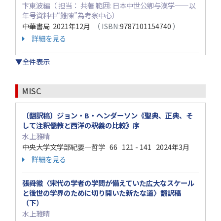
卞東波編（ 担当： 共著 範囲: 日本中世公卿与漢学——以
年号資料中“難陳”為考察中心）
中華書局 2021年12月
（ ISBN:
9787101154740
）
詳細を見る
▼全件表示
MISC
〔翻訳稿〕ジョン・B・ヘンダーソン《聖典、正典、そ
して注釈――儒教と西洋の釈義の比較》序
水上雅晴
中央大学文学部紀要―哲学 66 121 - 141 2024年3月
詳細を見る
張舜徽〈宋代の学者の学問が備えていた広大なスケール
と後世の学界のために切り開いた新たな道〉翻訳稿
（下）
水上雅晴