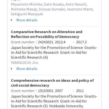
Miyamoto Michiko, Sato Yosaku, Aoto Yasushi,
Nishioka Masaji, Sirouzu Sumako, Iwamoto Mami,
Sekiguchi Masayuki
More details
Comparative Research on Alteration and
Reflection on Possibility of Democracy
Grant number：
24243021
2012.4
2017.3
-
Japan Society for the Promotion of Science Grants-
in-Aid for Scientific Research Grant-in-Aid for
Scientific Research (A)
YAMAGUCHI Jiro
More details
Comprehensive research on ideas and policy of
civil social democracy
Grant number：
19103001
2007
2011
-
Japan Society for the Promotion of Science Grants-
in-Aid for Scientific Research Grant-in-Aid for
Scientific Research (S) Hokkaido University