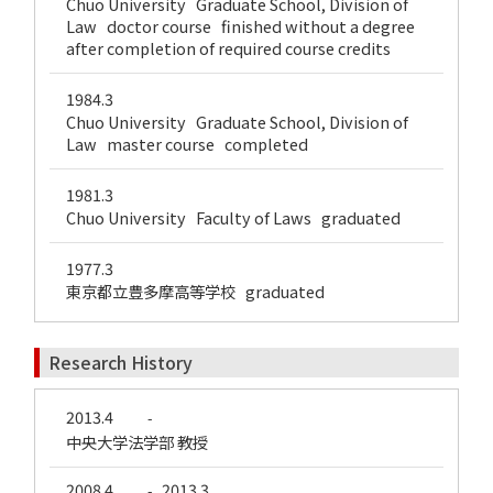
Chuo University Graduate School, Division of
Law doctor course finished without a degree
after completion of required course credits
1984.3
Chuo University Graduate School, Division of
Law master course completed
1981.3
Chuo University Faculty of Laws graduated
1977.3
東京都立豊多摩高等学校 graduated
Research History
2013.4
-
中央大学法学部 教授
2008.4
2013.3
-