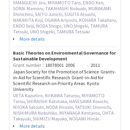
YAMAGUCHI Jiro, MIYAMOTO Taro, ENDO Ken,
SORAI Mamoru, TAKAHASHI Nobuaki, MURAKAMI
Shinichiro, SAITO Junichi, SUGITA Atsushi,
NAKAKITA Koji, OGAWA Ariyoshi, KOHARA Takaharu,
ENDO Seiji, NODA Shogo, UNO Shigeki, TAMURA
Tetsuki, UNO Shigeki, TAMURA Tetsuki
More details
Basic Theories on Environmental Governance for
Sustainable Development
Grant number：
18078001
2006
2011
-
Japan Society for the Promotion of Science Grants-
in-Aid for Scientific Research Grant-in-Aid for
Scientific Research on Priority Areas Kyoto
University
UETA Kazuhiro, NIIKAWA Taturou, MIYAMOTO
Tarou, SHIRAISHI Katutaka, HASEGAWA Kouichi,
NIIOKA Satoshi, NODA Hiroshi, YATSUKI Shinnichi,
NISHIMURA Nobuhiko, MIYANAGA Kentarou, OHTA
Takayuki, SHIMIZU Mayuko, NOGAMI Hiroki
More details