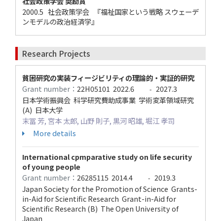
社会政策学会 奨励賞
2000.5 社会政策学会 『福祉国家という戦略 スウェーデ
ンモデルの政治経済学』
Research Projects
貧困研究の実装フィージビリティの理論的・実証的研究
Grant number：
22H05101
2022.6
2027.3
-
日本学術振興会 科学研究費助成事業 学術変革領域研究
(A) 日本大学
末冨 芳, 宮本 太郎, 山野 則子, 黒河 昭雄, 堀江 孝司
More details
International cpmparative study on life security
of young people
Grant number：
26285115
2014.4
2019.3
-
Japan Society for the Promotion of Science Grants-
in-Aid for Scientific Research Grant-in-Aid for
Scientific Research (B) The Open University of
Japan