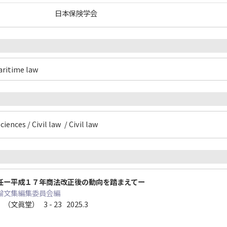
日本保険学会
ritime law
iences / Civil law / Civil law
任ー平成１７年商法改正後の動向を踏まえてー
論文集編集委員会編
眞堂） 3 - 23 2025.3