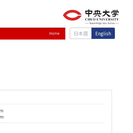
日本語
English
Home
am
am