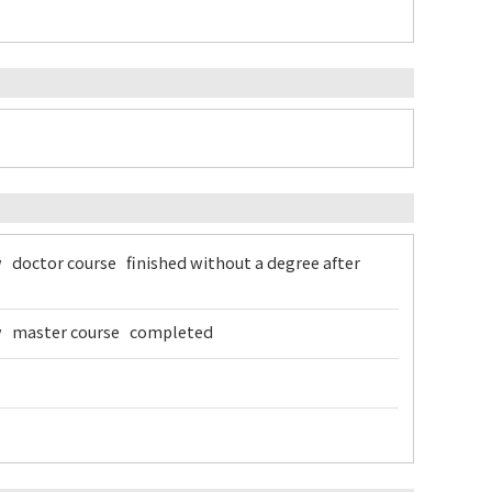
w doctor course finished without a degree after
Law master course completed