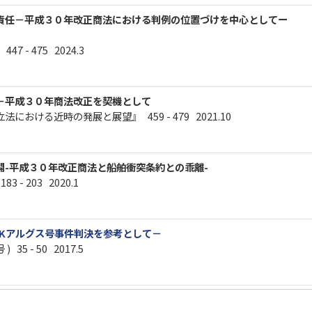
責任－平成３０年改正商法における判例の位置づけを中心としてー
447 - 475 2024.3
－平成３０年商法改正を契機として
おける近時の発展と展望』 459 - 479 2021.10
開-平成３０年改正商法と船舶衝突条約との乖離-
83 - 203 2020.1
YKアルグス号事件判決を参考として－
35 - 50 2017.5