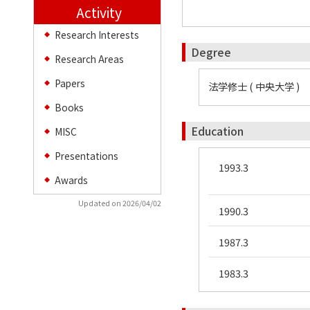
Activity
Research Interests
◆
Degree
Research Areas
◆
Papers
◆
法学修士 ( 中央大学 )
Books
◆
Education
MISC
◆
Presentations
◆
1993.3
Awards
◆
Updated on 2026/04/02
1990.3
1987.3
1983.3