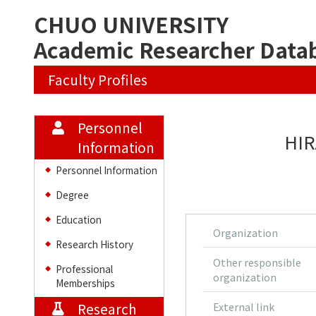
CHUO UNIVERSITY
Academic Researcher Data
Faculty Profiles
Personnel
HIR
Information
Personnel Information
◆
Degree
◆
Education
◆
Organization
Research History
◆
Other responsible
Professional
◆
organization
Memberships
Research
External link