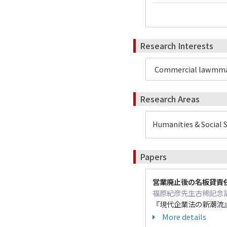
Research Interests
Commercial lawmma
Research Areas
Humanities & Social Sc
Papers
営業廃止後の名板貸責
福原紀彦先生古稀記念
『現代企業法の新潮流』（文
More details