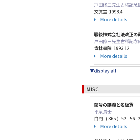
戸田修三先生古稀記念図書刊
文眞堂 1998.4
More details
戦後株式会社法改正の
戸田修三先生古稀記念図書刊
青林書院 1993.12
More details
▼display all
MISC
商号の譲渡と名板貸
平泉貴士
白門 ( 865 ) 52 - 56 2
More details