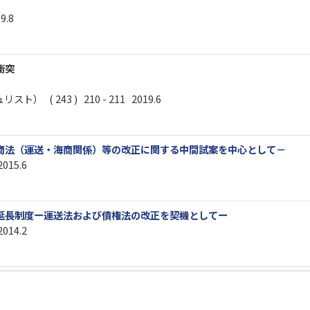
9.8
衝突
 ( 243 ) 210 - 211 2019.6
商法（運送・海商関係）等の改正に関する中間試案を中心として－
2015.6
延長制度ー運送法および債権法の改正を契機としてー
2014.2