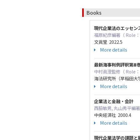
Books
現代企業法のエッセン
福原紀彦編著（ Role
文眞堂 2022.5
More details
最新海事判例評釈第Ⅲ
中村眞澄監修（ Role： S
海法研究所（早稲田大学総
More details
企業法と金融・会計
西脇敏男, 丸山秀平編著（ R
中央経済社 2000.4
More details
現代企業法学の課題と