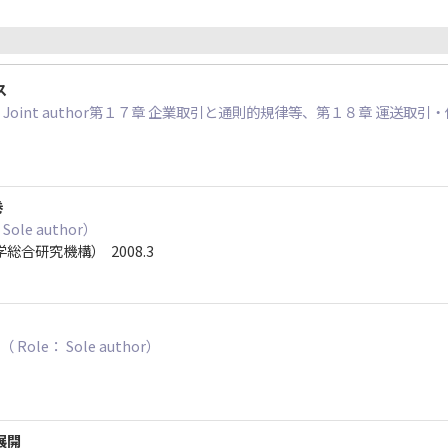
ス
： Joint author第１７章 企業取引と通則的規律等、第１８章 運送取
巻
ole author）
合研究機構） 2008.3
ole： Sole author）
展開