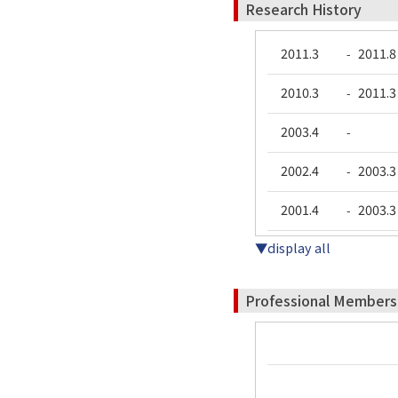
Research History
2011.3
2011.8
-
2010.3
2011.3
-
2003.4
-
2002.4
2003.3
-
2001.4
2003.3
-
▼display all
Professional Members