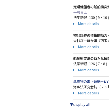
定期傭船者の船舶衝突
平泉貴士
法学新報 130 ( 9・10 ) 
More details
物品証券の債権的効力
大杉謙一ほか編『商事立法に
More details
船舶衝突法の新たな展
法学新報 126 ( 7・8 ) 1
More details
危険物の海上運送－N
海事法研究会誌 ( 235号 ) 
More details
▼display all