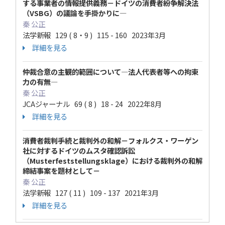
する事業者の情報提供義務－ドイツの消費者紛争解決法
（VSBG）の議論を手掛かりに―
秦 公正
法学新報 129 ( 8・9 ) 115 - 160 2023年3月
詳細を見る
仲裁合意の主観的範囲について―法人代表者等への拘束
力の有無―
秦 公正
JCAジャーナル 69 ( 8 ) 18 - 24 2022年8月
詳細を見る
消費者裁判手続と裁判外の和解－フォルクス・ワーゲン
社に対するドイツのムスタ確認訴訟
（Musterfeststellungsklage）における裁判外の和解
締結事案を題材として－
秦 公正
法学新報 127 ( 11 ) 109 - 137 2021年3月
詳細を見る