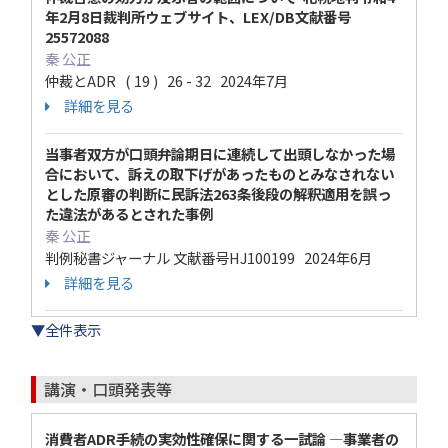
年2月8日裁判所ウェブサイト、LEX/DB文献番号
25572088
秦 公正
仲裁とADR ( 19 ) 26 - 32 2024年7月
詳細を見る
当事者双方が口頭弁論期日に連続して出頭しなかった場
合において、訴えの取下げがあったものとみなされない
とした原審の判断に民訴法263条後段の解釈適用を誤っ
た違法があるとされた事例
秦 公正
判例秘書ジャーナル 文献番号HJ100199 2024年6月
詳細を見る
▼全件表示
講演・口頭発表等
消費者ADR手続の実効性確保に関する一試論 ―事業者の