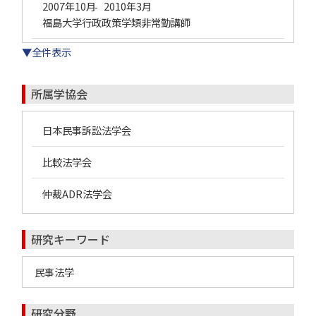
2007年10月
2010年3月
-
福島大学行政政策学類非常勤講師
▼全件表示
所属学協会
日本民事訴訟法学会
比較法学会
仲裁ADR法学会
研究キーワード
民事法学
研究分野