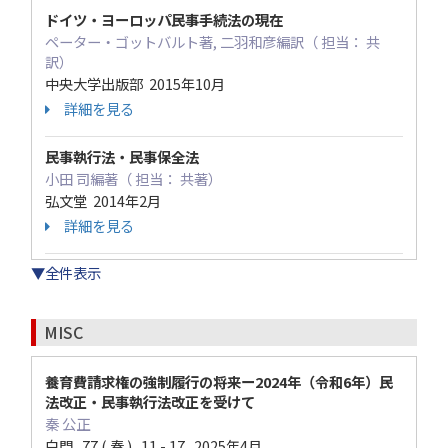
ドイツ・ヨーロッパ民事手続法の現在
ペーター・ゴットバルト著, 二羽和彦編訳（ 担当： 共
訳）
中央大学出版部 2015年10月
詳細を見る
民事執行法・民事保全法
小田 司編著（ 担当： 共著）
弘文堂 2014年2月
詳細を見る
▼全件表示
MISC
養育費請求権の強制履行の将来ー2024年（令和6年）民
法改正・民事執行法改正を受けて
秦 公正
白門 77 ( 春 ) 11 - 17 2025年4月