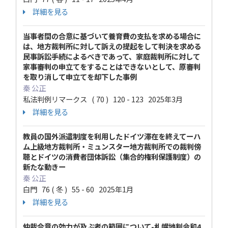
詳細を見る
当事者間の合意に基づいて養育費の支払を求める場合に
は、地方裁判所に対して訴えの提起をして判決を求める
民事訴訟手続によるべきであって、家庭裁判所に対して
家事審判の申立てをすることはできないとして、原審判
を取り消して申立てを却下した事例
秦 公正
私法判例リマークス ( 70 ) 120 - 123 2025年3月
詳細を見る
教員の国外派遣制度を利用したドイツ滞在を終えてーハ
ム上級地方裁判所・ミュンスター地方裁判所での裁判傍
聴とドイツの消費者団体訴訟（集合的権利保護制度）の
新たな動きー
秦 公正
白門 76 ( 冬 ) 55 - 60 2025年1月
詳細を見る
仲裁合意の効力が及ぶ者の範囲について-札幌地判令和4