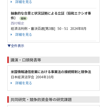
詳細を見る
抽象的な合意と状況証拠による立証〔協和エクシオ事
件〕
招待
西村暢史
経済法判例・審決百選[第3版] 50 - 51 2024年8月
詳細を見る
▼全件表示
講演・口頭発表等
米国情報通信産業における事業法の接続規制と競争法
日本経済法学会 2004年10月
詳細を見る
共同研究・競争的資金等の研究課題