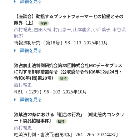
詳細を見る
【座談会】動揺するプラットフォーマーとの協働とその
限界（上）
招待
西村暢史, 古田大輔, 村山恵一, 山本龍彦, 小西葉子, 水谷瑛
嗣郎
情報法制研究 ( 第18号 ) 98 - 113 2025年11月
詳細を見る
独占禁止法判例研究会第83回株式会社MCデータプラス
に対する排除措置命令（公取委命令令和6年12月24日・
令和6年(措)第20号）
招待
西村暢史
NBL ( 1299 ) 96 - 102 2025年10月
詳細を見る
独禁法22条における「組合の行為」〔網走管内コンクリ
ート製品協組事件〕
招待
西村暢史
経済法判例・審決百選[第3版] 264 - 265 2024年8月