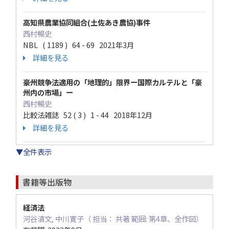
高知県農業協同組合(土佐あき農協)事件
西村暢史
NBL ( 1189 ) 64 - 69 2021年3月
詳細を見る
豪州競争法適用の「地理的」限界ー国際カルテルと「豪
州内の市場」ー
西村暢史
比較法雑誌 52 ( 3 ) 1 - 44 2018年12月
詳細を見る
▼全件表示
書籍等出版物
経済法
河谷清文, 中川寛子（ 担当： 共著 範囲: 第4章、全作図）