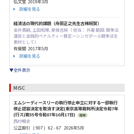
弘文堂 2019年3月
詳細を見る
経済法の現代的課題（舟田正之先生古稀祝賀）
金井貴嗣, 土田和博, 東條吉純（ 担当： 共著 範囲: 競争法
違反と金銭的ペナルティー算定ーシンガポール競争法を
素材として）
有斐閣 2017年5月
詳細を見る
▼全件表示
MISC
エムシーディースリーの執行停止申立に対する一部執行
停止認容決定を取消す決定(東京高等裁判所決定令和7年
(行ス)第55号令和07年10月17日)
招待
西村暢史
公正取引 ( 907 ) 62 - 67 2026年5月