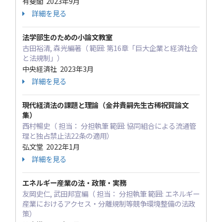
有斐閣 2023年9月
詳細を見る
法学部生のための小論文教室
古田裕清, 森光編著（ 範囲: 第16章「巨大企業と経済社会
と法規制」）
中央経済社 2023年3月
詳細を見る
現代経済法の課題と理論（金井貴嗣先生古稀祝賀論文
集）
西村暢史（ 担当： 分担執筆 範囲: 協同組合による流通管
理と独占禁止法22条の適用）
弘文堂 2022年1月
詳細を見る
エネルギー産業の法・政策・実務
友岡史仁, 武田邦宣編（ 担当： 分担執筆 範囲: エネルギー
産業におけるアクセス・分離規制等競争環境整備の法政
策）