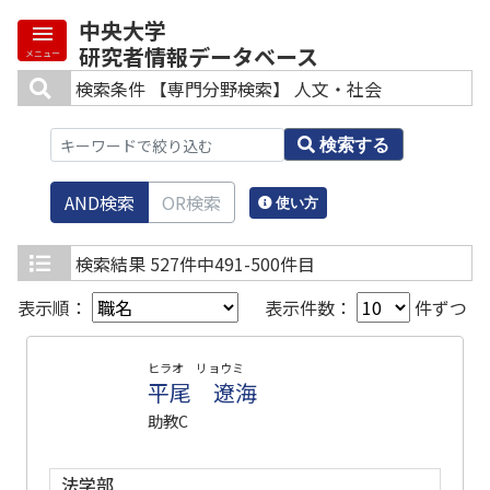
中央大学
研究者情報データベース
メニュー
検索条件
【専門分野検索】 人文・社会
検索する
AND検索
OR検索
使い方
検索結果
527件中491-500件目
表示順：
表示件数：
件ずつ
ヒラオ リョウミ
平尾 遼海
助教C
法学部