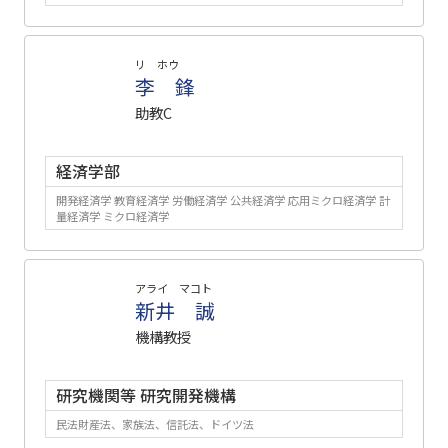
リ ホウ
李 鋒
助教C
経済学部
開発経済学 教育経済学 労働経済学 公共経済学 応用ミクロ経済学 計
量経済学 ミクロ経済学
アライ マコト
新井 誠
機構教授
研究機関等 研究開発機構
民法財産法、家族法、信託法、ドイツ法