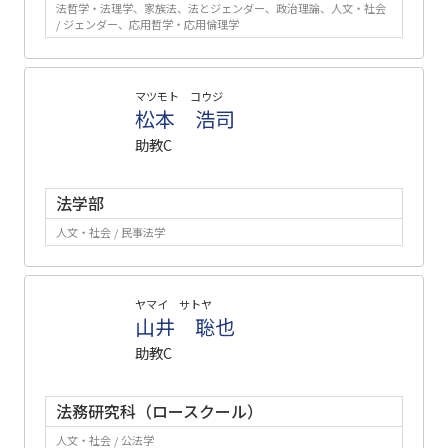
法哲学・法理学、家族法、法とジェンダー、政治理論、人文・社会
/ ジェンダー、応用哲学・応用倫理学
マツモト コウジ
松本 浩司
助教C
法学部
人文・社会 / 民事法学
ヤマイ サトヤ
山井 聡也
助教C
法務研究科（ロースクール）
人文・社会 / 公法学