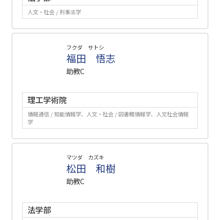
人文・社会 / 刑事法学
フクダ サトシ
福田 悟志
助教C
理工学術院
情報通信 / 知能情報学、人文・社会 / 図書館情報学、人文社会情報
学
マツダ カズキ
松田 和樹
助教C
法学部