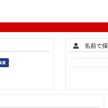
名前で探
検索