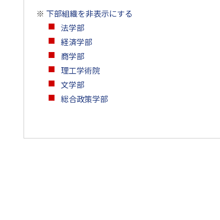
※
下部組織を非表示にする
法学部
経済学部
商学部
理工学術院
文学部
総合政策学部