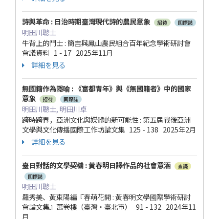
詩與革命 : 日治時期臺灣現代詩的農民意象
招待
国際誌
明田川聰士
牛背上的鬥士 : 簡吉與鳳山農民組合百年紀念學術研討會
會議資料 1 - 17 2025年11月
詳細を見る
無國籍作為隱喻 : 《富都青年》與《無國籍者》中的國家
意象
招待
国際誌
明田川聰士, 明田川卓
跨時跨界，亞洲文化與媒體的新可能性 : 第五屆戰後亞洲
文學與文化傳播國際工作坊論文集 125 - 138 2025年2月
詳細を見る
臺日對話的文學契機 : 黃春明日譯作品的社會意涵
査読
国際誌
明田川聰士
羅秀美、黃東陽編『春萌花開 : 黃春明文學國際學術研討
會論文集』萬卷樓（臺灣・臺北市） 91 - 132 2024年11
月