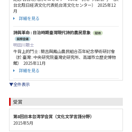
台北駐日経済文化代表処台湾文化センター） 2025年12
月
詳細を見る
詩與革命 : 日治時期臺灣現代詩的農民意象
招待
国際会議
明田川聰士
牛背上的鬥士 : 簡吉與鳳山農民組合百年紀念學術研討會
（於 臺灣 : 中央研究院臺灣史研究所、高雄市立歷史博物
館） 2025年11月
詳細を見る
▼全件表示
受賞
第8回日本台湾学会賞（文化文学言語分野）
2015年5月