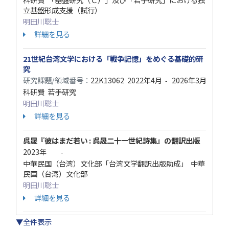
立基盤形成支援（試行）
明田川聡士
詳細を見る
21世紀台湾文学における「戦争記憶」をめぐる基礎的研
究
研究課題/領域番号：
22K13062
2022年4月
2026年3月
-
科研費 若手研究
明田川聡士
詳細を見る
呉晟『彼はまだ若い : 呉晟二十一世紀詩集』の翻訳出版
2023年
-
中華民国（台湾）文化部「台湾文学翻訳出版助成」 中華
民国（台湾）文化部
明田川聡士
詳細を見る
▼全件表示