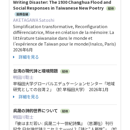
Writing Disaster: The 1930 Changhua Flood and
Social Responses in Taiwanese New Poetry
招待
国際会議
AKETAGAWA Satoshi
Simplification transformative, Reconfiguration
différenciatrice, Mise en création de la mémoire: La
littérature taïwanaise dans le monde et
l’expérience de Taïwan pour le monde(Inalco, Paris)
2026年6月
詳細を見る
台湾の現代詩と環境問題
招待
明田川聡士
早稲田大学グローバルエデュケーションセンター「地域
研究としての台湾２」（於 早稲田大学） 2026年1月
詳細を見る
呉晟の詩的世界について
招待
明田川聡士
『彼はまだ若い : 呉晟二十一世紀詩集』（思潮社）刊行
記念 日台現代詩ミニセミナーvol.2「詩と“人新世”」（於