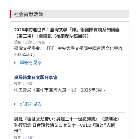
社会貢献活動
2026年前進世界：臺灣文學『譯』術國際實踐系列講座
（第三場） : 黃崇凱〈福爾摩沙超展開〉
役割：
出演, 司会
臺灣文學學會、［日］中央大學文學部中國言語文化專攻
2026年5月
-
詳細を見る
吳晟詩集日文版分享會
役割：
出演
中央書局（臺中市臺灣大道一段）
2026年3月
-
詳細を見る
呉晟『彼はまだ若い : 呉晟二十一世紀詩集』（思潮社）
刊行記念 日台現代詩ミニセミナーvol.2「詩と“人新
世”」
役割：
出演