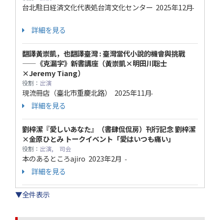
台北駐日経済文化代表処台湾文化センター
2025年12月
-
詳細を見る
翻譯黃崇凱，也翻譯臺灣 : 臺灣當代小說的機會與挑戰
——《克漏字》新書講座（黃崇凱×明田川聡士
×Jeremy Tiang）
役割：
出演
現流冊店（臺北市重慶北路）
2025年11月
-
詳細を見る
劉梓潔『愛しいあなた』（書肆侃侃房）刊行記念 劉梓潔
×金原ひとみ トークイベント「愛はいつも痛い」
役割：
出演, 司会
本のあるところajiro
2023年2月
-
詳細を見る
▼全件表示