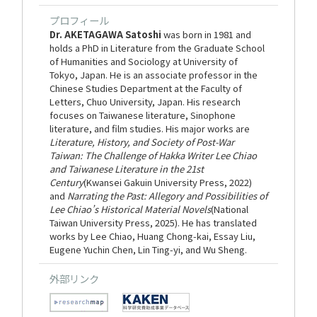
プロフィール
Dr. AKETAGAWA Satoshi
was born in 1981 and
holds a PhD in Literature from the Graduate School
of Humanities and Sociology at University of
Tokyo, Japan. He is an associate professor in the
Chinese Studies Department at the Faculty of
Letters, Chuo University, Japan. His research
focuses on Taiwanese literature, Sinophone
literature, and film studies. His major works are
Literature, History, and Society of Post-War
Taiwan: The Challenge of Hakka Writer Lee Chiao
and Taiwanese Literature in the 21st
Century
(Kwansei Gakuin University Press, 2022)
and
Narrating the Past: Allegory and Possibilities of
Lee Chiao’s Historical Material Novels
(National
Taiwan University Press, 2025). He has translated
works by Lee Chiao, Huang Chong-kai, Essay Liu,
Eugene Yuchin Chen, Lin Ting-yi, and Wu Sheng.
外部リンク