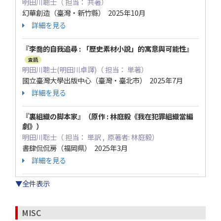
明田川聰士（ 担当： 共著）
幻華創造（臺灣・新竹縣） 2025年10月
詳細を見る
『李喬的自我追尋 : 「歷史素材小說」的寓意與可能性』
査読
明田川聰士(明田川卓譯)（ 担当： 単著）
國立臺灣大學出版中心（臺灣・臺北市） 2025年7月
詳細を見る
『裏組織の脚本家』（原作 : 林庭毅《我在犯罪組織當編
劇》）
明田川聡士（ 担当： 単訳 , 原著者: 林庭毅）
書肆侃侃房（福岡県） 2025年3月
詳細を見る
▼全件表示
MISC