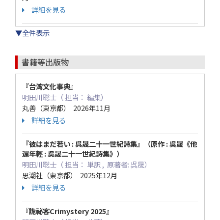
詳細を見る
▼全件表示
書籍等出版物
『台湾文化事典』
明田川聡士（ 担当： 編集）
丸善（東京都） 2026年11月
詳細を見る
『彼はまだ若い : 呉晟二十一世紀詩集』（原作 : 吳晟《他
還年輕 : 吳晟二十一世紀詩集》）
明田川聡士（ 担当： 単訳 , 原著者: 呉晟）
思潮社（東京都） 2025年12月
詳細を見る
『詭祕客Crimystery 2025』