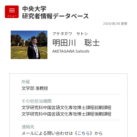
中央大学
研究者情報データベース
メニュー
2026/08/06 更新
アケタガワ サトシ
明田川 聡士
AKETAGAWA Satoshi
所属
文学部 准教授
その他担当機関
文学研究科中国言語文化専攻博士課程前期課程
文学研究科中国言語文化専攻博士課程後期課程
連絡先
メールによる問い合わせは《
こちら
》から