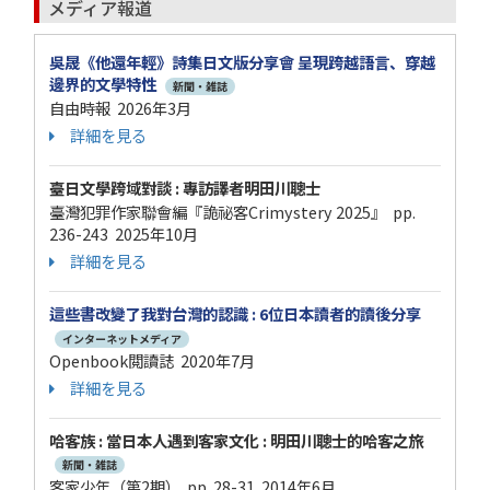
メディア報道
吳晟《他還年輕》詩集日文版分享會 呈現跨越語言、穿越
邊界的文學特性
新聞・雑誌
自由時報 2026年3月
詳細を見る
臺日文學跨域對談 : 專訪譯者明田川聰士
臺灣犯罪作家聯會編『詭祕客Crimystery 2025』 pp.
236-243 2025年10月
詳細を見る
這些書改變了我對台灣的認識 : 6位日本讀者的讀後分享
インターネットメディア
Openbook閲讀誌 2020年7月
詳細を見る
哈客族 : 當日本人遇到客家文化 : 明田川聰士的哈客之旅
新聞・雑誌
客家少年（第2期） pp. 28-31 2014年6月