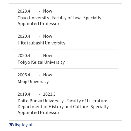
2023.4
Now
-
Chuo University Faculty of Law Specially
Appointed Professor
2020.4
Now
-
Hitotsubashi University
2020.4
Now
-
Tokyo Keizai University
2005.4
Now
-
Meiji University
2019.4
2023.3
-
Daito Bunka University Faculty of Literature
Department of History and Culture Specially
Appointed Professor
▼display all