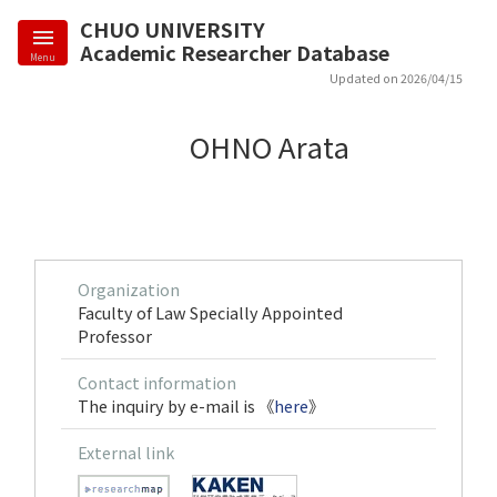
CHUO UNIVERSITY
Academic Researcher Database
Menu
Updated on 2026/04/15
OHNO Arata
Organization
Faculty of Law Specially Appointed
Professor
Contact information
The inquiry by e-mail is 《
here
》
External link