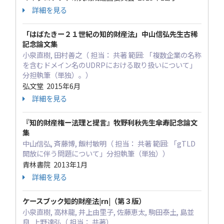
詳細を見る
「はばたきー２１世紀の知的財産法」中山信弘先生古稀
記念論文集
小泉直樹, 田村善之（ 担当： 共著 範囲: 「複数企業の名称
を含むドメイン名のUDRPにおける取り扱いについて」
分担執筆（単独）。）
弘文堂 2015年6月
詳細を見る
『知的財産権ー法理と提言』牧野利秋先生傘寿記念論文
集
中山信弘, 斉藤博, 飯村敏明（ 担当： 共著 範囲: 「gTLD
開放に伴う問題について」分担執筆（単独））
青林書院 2013年1月
詳細を見る
ケースブック知的財産法|rn|（第３版）
小泉直樹, 高林龍, 井上由里子, 佐藤恵太, 駒田泰土, 島並
良, 上野達弘（ 担当： 共著）