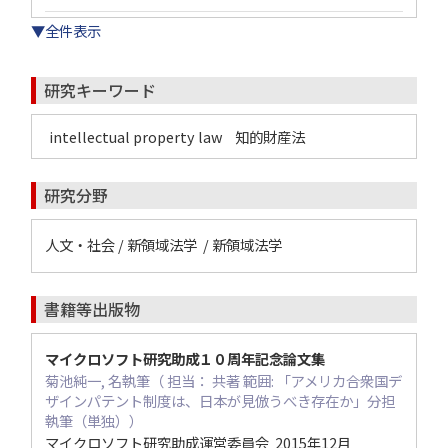
▼全件表示
研究キーワード
intellectual property law
知的財産法
研究分野
人文・社会 / 新領域法学 / 新領域法学
書籍等出版物
マイクロソフト研究助成１０周年記念論文集
菊池純一, 名執筆（ 担当： 共著 範囲: 「アメリカ合衆国デ
ザインパテント制度は、日本が見倣うべき存在か」分担
執筆（単独））
マイクロソフト研究助成運営委員会 2015年12月