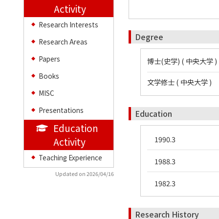
Activity
Research Interests
◆
Degree
Research Areas
◆
Papers
◆
博士(史学) ( 中央大学 )
Books
◆
文学修士 ( 中央大学 )
MISC
◆
Presentations
◆
Education
Education
1990.3
Activity
Teaching Experience
◆
1988.3
Updated on 2026/04/16
1982.3
Research History