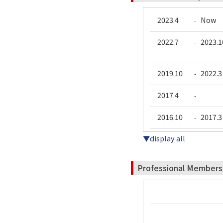
2023.4
Now
-
2022.7
2023.1
-
2019.10
2022.3
-
2017.4
-
2016.10
2017.3
-
▼display all
Professional Members