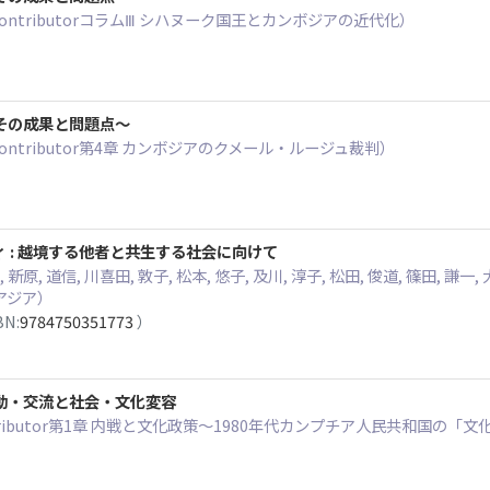
ContributorコラムⅢ シハヌーク国王とカンボジアの近代化）
その成果と問題点～
Contributor第4章 カンボジアのクメール・ルージュ裁判）
 : 越境する他者と共生する社会に向けて
, 新原, 道信, 川喜田, 敦子, 松本, 悠子, 及川, 淳子, 松田, 俊道, 篠田, 謙一
アジア）
BN:
9784750351773
）
動・交流と社会・文化変容
ontributor第1章 内戦と文化政策～1980年代カンプチア人民共和国
3