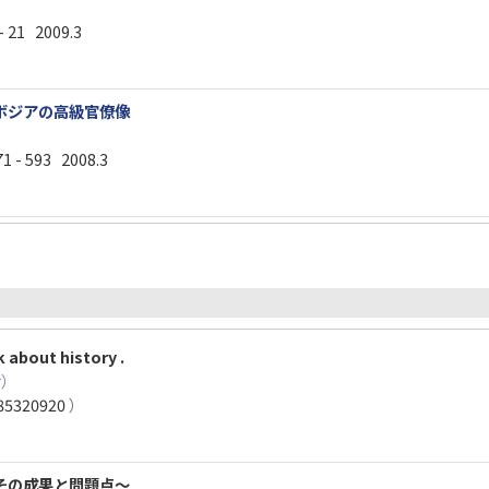
 21 2009.3
ボジアの高級官僚像
 - 593 2008.3
 about history .
r）
85320920
）
その成果と問題点～