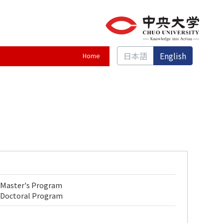
日本語
English
Home
, Master's Program
s, Doctoral Program