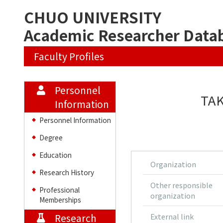
CHUO UNIVERSITY
Academic Researcher Data
Faculty Profiles
Personnel
TAK
Information
Personnel Information
◆
Degree
◆
Education
◆
Organization
Research History
◆
Other responsible
Professional
◆
organization
Memberships
Research
External link