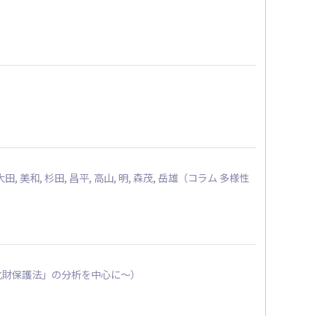
, 大田, 美和, 杉田, 昌平, 高山, 明, 森茂, 岳雄（コラム 多様性
の「文化財保護法」の分析を中心に～）