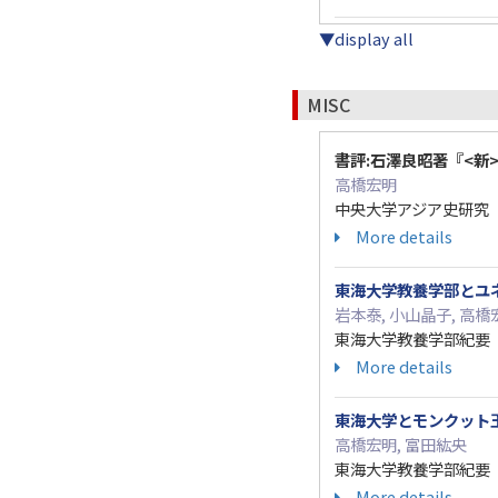
▼display all
MISC
書評:石澤良昭著『<新
高橋宏明
中央大学アジア史研究 ( 42 
More details
東海大学教養学部とユネ
岩本泰, 小山晶子, 高橋
東海大学教養学部紀要 47 ( 
More details
東海大学とモンクット
高橋宏明, 富田紘央
東海大学教養学部紀要 47 ( 
More details