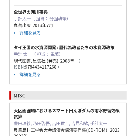
全世界の河川事典
手計太一（ 担当： 分担執筆）
丸善出版 2013年7月
詳細を見る
タイ王国の水資源開発 : 歴代為政者たちの水資源政策
手計 太一（ 担当： 単著）
現代図書, 星雲社 (発売) 2008年
（
ISBN:
9784434117268
）
詳細を見る
MISC
大区画圃場におけるスマート田んぼダムの雨水貯留効果
試算
豊田理紗, 乃田啓吾, 吉田貢士, 吉見和紘, 手計太一
農業農村工学会大会講演会講演要旨集(CD-ROM) 2023
2023年