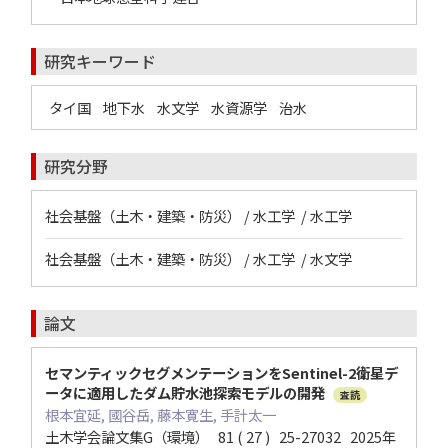
研究キーワード
タイ国
地下水
水文学
水資源学
治水
研究分野
社会基盤（土木・建築・防災） / 水工学 / 水工学
社会基盤（土木・建築・防災） / 水工学 / 水文学
論文
セマンティックセグメンテーションをSentinel-2衛星デ
ータに適用したダム貯水池探索モデルの開発
査読
根本宜延, 國谷岳, 藤本寛生, 手計太一
土木学会論文集G（環境） 81 ( 27 ) 25-27032 2025年