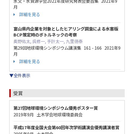
水文・水資源学会2021年度研究発表会要旨集 2021年9
月
詳細を見る
富山県内企業を対象としたヒアリング調査による水害版
BCP策定時のボトルネックの考察
奥野佑太, 呉修一, 手計太一, 九里徳泰
第29回地球環境シンポジウム講演集 161 - 166 2021年9
月
詳細を見る
▼全件表示
受賞
第27回地球環境シンポジウム優秀ポスター賞
2019年9月 土木学会地球環境委員会
平成17年度全国大会第60回年次学術講演会優秀講演者賞
2005年9月 土木学会