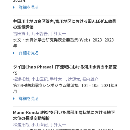
詳細を見る
井田川土地改良区管内,富川地区における田んぼダム効果
の定量評価
吉田貢士, 乃田啓吾, 手計太一
水文・水資源学会研究発表会要旨集(Web) 2023 2023
年
詳細を見る
タイ国Chao Phraya川下流域における河川水質の季節変
化
松浦拓哉, 小山直紀, 手計太一, 辻涼太, 堀内雄介
第29回地球環境シンポジウム講演集 101 - 105 2021年9
月
詳細を見る
Mann-Kendall検定を用いた黒部川扇状地における地下
水位の長期変動解析
松浦拓哉, 小山直紀, 手計太一