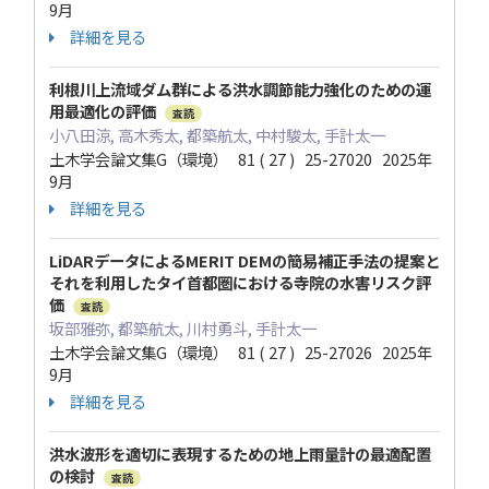
9月
詳細を見る
利根川上流域ダム群による洪水調節能力強化のための運
用最適化の評価
査読
小八田涼, 高木秀太, 都築航太, 中村駿太, 手計太一
土木学会論文集G（環境） 81 ( 27 ) 25-27020 2025年
9月
詳細を見る
LiDARデータによるMERIT DEMの簡易補正手法の提案と
それを利用したタイ首都圏における寺院の水害リスク評
価
査読
坂部雅弥, 都築航太, 川村勇斗, 手計太一
土木学会論文集G（環境） 81 ( 27 ) 25-27026 2025年
9月
詳細を見る
洪水波形を適切に表現するための地上雨量計の最適配置
の検討
査読