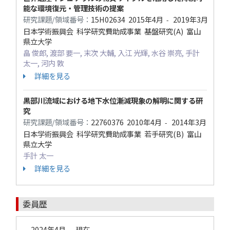
能な環境復元・管理技術の提案
研究課題/領域番号：
15H02634
2015年4月
2019年3月
-
日本学術振興会 科学研究費助成事業 基盤研究(A) 富山
県立大学
畠 俊郎, 渡部 要一, 末次 大輔, 入江 光輝, 水谷 崇亮, 手計
太一, 河内 敦
詳細を見る
黒部川流域における地下水位漸減現象の解明に関する研
究
研究課題/領域番号：
22760376
2010年4月
2014年3月
-
日本学術振興会 科学研究費助成事業 若手研究(B) 富山
県立大学
手計 太一
詳細を見る
委員歴
2024年4月
現在
-