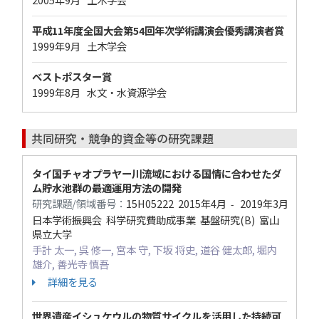
平成11年度全国大会第54回年次学術講演会優秀講演者賞
1999年9月 土木学会
ベストポスター賞
1999年8月 水文・水資源学会
共同研究・競争的資金等の研究課題
タイ国チャオプラヤー川流域における国情に合わせたダ
ム貯水池群の最適運用方法の開発
研究課題/領域番号：
15H05222
2015年4月
2019年3月
-
日本学術振興会 科学研究費助成事業 基盤研究(B) 富山
県立大学
手計 太一, 呉 修一, 宮本 守, 下坂 将史, 道谷 健太郎, 堀内
雄介, 善光寺 慎吾
詳細を見る
世界遺産イシュケウルの物質サイクルを活用した持続可