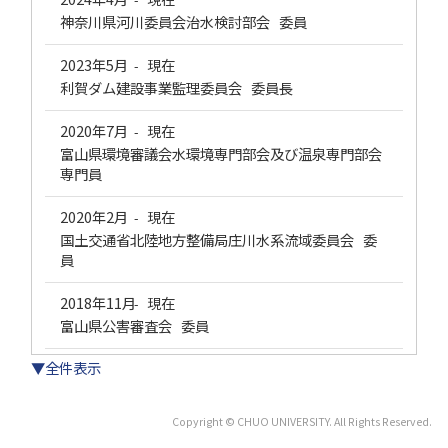
神奈川県河川委員会治水検討部会 委員
2023年5月
現在
-
利賀ダム建設事業監理委員会 委員長
2020年7月
現在
-
富山県環境審議会水環境専門部会及び温泉専門部会
専門員
2020年2月
現在
-
国土交通省北陸地方整備局庄川水系流域委員会 委
員
2018年11月
現在
-
富山県公害審査会 委員
▼全件表示
Copyright © CHUO UNIVERSITY. All Rights Reserved.