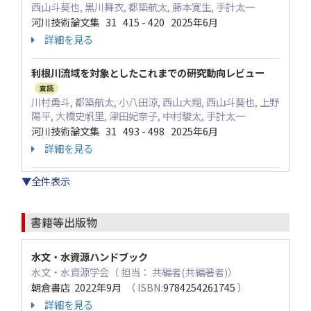
西山斗葵也, 黒川舞衣, 都築航太, 藤本寛生, 手計太一
河川技術論文集 31 415 - 420 2025年6月
詳細を見る
利根川流域を対象としたこれまでの研究動向レビュー
査読
川村勇斗, 都築航太, 小八田涼, 西山大翔, 西山斗葵也, 上野
陽平, 大橋史帆里, 津田妃奈子, 中村駿太, 手計太一
河川技術論文集 31 493 - 498 2025年6月
詳細を見る
▼全件表示
書籍等出版物
水文・水資源ハンドブック
水文・水資源学会（ 担当： 共編者(共編著者)）
朝倉書店 2022年9月
（ ISBN:
9784254261745
）
詳細を見る