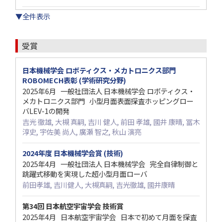
▼全件表示
受賞
日本機械学会 ロボティクス・メカトロニクス部門
ROBOMECH表彰 (学術研究分野)
2025年6月 一般社団法人 日本機械学会 ロボティクス・
メカトロニクス部門 小型月面表面探査ホッピングロー
バLEV-1の開発
吉光 徹雄, 大槻 真嗣, 吉川 健人, 前田 孝雄, 國井 康晴, 冨木
淳史, 宇佐美 尚人, 廣瀬 智之, 秋山 演亮
2024年度 日本機械学会賞 (技術)
2025年4月 一般社団法人 日本機械学会 完全自律制御と
跳躍式移動を実現した超小型月面ローバ
前田孝雄, 吉川健人, 大槻真嗣, 吉光徹雄, 國井康晴
第34回 日本航空宇宙学会 技術賞
2025年4月 日本航空宇宙学会 日本で初めて月面を探査