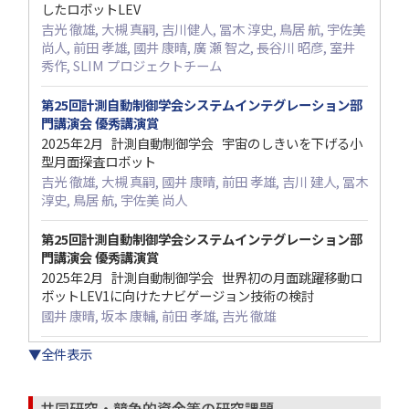
したロボットLEV
吉光 徹雄, 大槻 真嗣, 吉川健人, 冨木 淳史, 鳥居 航, 宇佐美
尚人, 前田 孝雄, 國井 康晴, 廣 瀬 智之, 長谷川 昭彦, 室井
秀作, SLIM プロジェクトチーム
第25回計測自動制御学会システムインテグレーション部
門講演会 優秀講演賞
2025年2月 計測自動制御学会 宇宙のしきいを下げる小
型月面探査ロボット
吉光 徹雄, 大槻 真嗣, 國井 康晴, 前田 孝雄, 吉川 建人, 冨木
淳史, 鳥居 航, 宇佐美 尚人
第25回計測自動制御学会システムインテグレーション部
門講演会 優秀講演賞
2025年2月 計測自動制御学会 世界初の月面跳躍移動ロ
ボットLEV1に向けたナビゲージョン技術の検討
國井 康晴, 坂本 康輔, 前田 孝雄, 吉光 徹雄
▼全件表示
共同研究・競争的資金等の研究課題