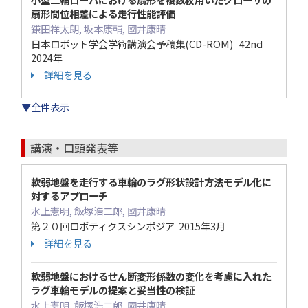
扇形間位相差による走行性能評価
鎌田祥太朗, 坂本康輔, 國井康晴
日本ロボット学会学術講演会予稿集(CD-ROM) 42nd
2024年
詳細を見る
▼全件表示
講演・口頭発表等
軟弱地盤を走行する車輪のラグ形状設計方法モデル化に
対するアプローチ
水上憲明, 飯塚浩二郎, 國井康晴
第２０回ロボティクスシンポジア 2015年3月
詳細を見る
軟弱地盤におけるせん断変形係数の変化を考慮に入れた
ラグ車輪モデルの提案と妥当性の検証
水上憲明, 飯塚浩二郎, 國井康晴