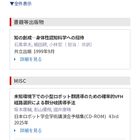
▼全件表示
書籍等出版物
知の創成―身体性認知科学への招待
石黒章夫, 細田耕, 小林宏（ 担当： 共訳）
共立出版 1999年9月
詳細を見る
MISC
未知環境下での小型ロボット群誘導のための確率的VFH
経路選択による群分岐誘導手法
坂本康輔, 影山優翔, 國井康晴
日本ロボット学会学術講演会予稿集(CD-ROM) 43rd
2025年
詳細を見る