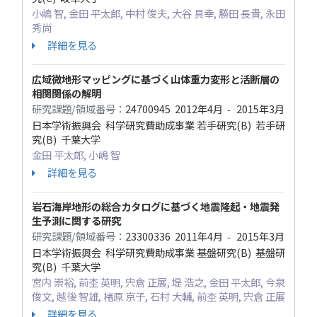
小嶋 智, 金田 平太郎, 中村 俊夫, 大谷 具幸, 勝田 長貴, 永田
秀尚
詳細を見る
広域微地形マッピングに基づく山体重力変形と活断層の
相関関係の解明
研究課題/領域番号：
24700945
2012年4月
2015年3月
-
日本学術振興会 科学研究費助成事業 若手研究(B) 若手研
究(B) 千葉大学
金田 平太郎, 小嶋 智
詳細を見る
岩石海岸地形の総合カタログに基づく地震隆起・地震発
生予測に関する研究
研究課題/領域番号：
23300336
2011年4月
2015年3月
-
日本学術振興会 科学研究費助成事業 基盤研究(B) 基盤研
究(B) 千葉大学
宮内 崇裕, 前杢 英明, 宍倉 正展, 堤 浩之, 金田 平太郎, 今泉
俊文, 越後 智雄, 楮原 京子, 石村 大輔, 前杢 英明, 宍倉 正展
詳細を見る