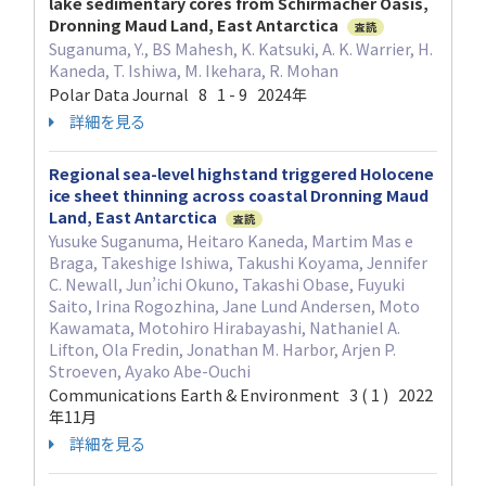
lake sedimentary cores from Schirmacher Oasis,
Dronning Maud Land, East Antarctica
査読
Suganuma, Y., BS Mahesh, K. Katsuki, A. K. Warrier, H.
Kaneda, T. Ishiwa, M. Ikehara, R. Mohan
Polar Data Journal 8 1 - 9 2024年
詳細を見る
Regional sea-level highstand triggered Holocene
ice sheet thinning across coastal Dronning Maud
Land, East Antarctica
査読
Yusuke Suganuma, Heitaro Kaneda, Martim Mas e
Braga, Takeshige Ishiwa, Takushi Koyama, Jennifer
C. Newall, Jun’ichi Okuno, Takashi Obase, Fuyuki
Saito, Irina Rogozhina, Jane Lund Andersen, Moto
Kawamata, Motohiro Hirabayashi, Nathaniel A.
Lifton, Ola Fredin, Jonathan M. Harbor, Arjen P.
Stroeven, Ayako Abe-Ouchi
Communications Earth & Environment 3 ( 1 ) 2022
年11月
詳細を見る