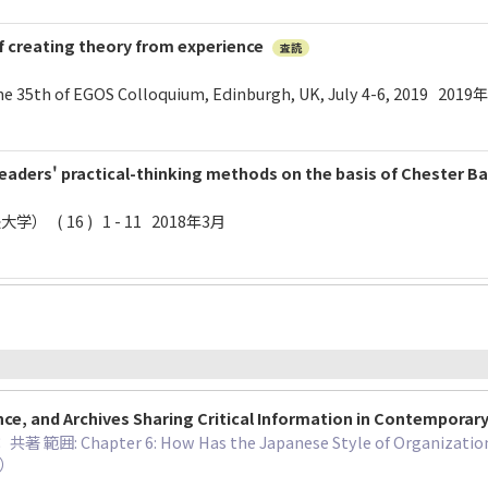
 creating theory from experience
査読
he 35th of EGOS Colloquium, Edinburgh, UK, July 4-6, 2019 201
leaders' practical-thinking methods on the basis of Chester B
 ( 16 ) 1 - 11 2018年3月
ce, and Archives Sharing Critical Information in Contemporar
： 共著 範囲: Chapter 6: How Has the Japanese Style of Organizati
?）