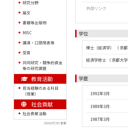
研究分野
◆
外部リンク
論文
◆
書籍等出版物
◆
MISC
学位
◆
講演・口頭発表等
◆
博士（経済学） （ 京都
受賞
◆
経済学修士 （ 京都大学
共同研究・競争的資金
◆
等の研究課題
教育活動
学歴
担当経験のある科目
◆
1992年3月
（授業）
社会貢献
1989年3月
社会貢献活動
◆
1987年3月
2026/07/03 更新