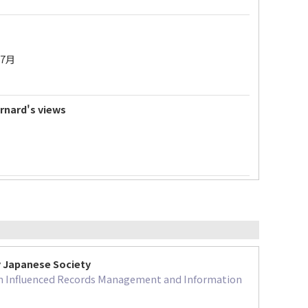
9年7月
arnard's views
y Japanese Society
on Influenced Records Management and Information