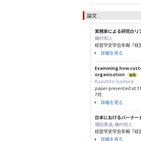
論文
実務家による研究のリ
磯村和人
経営学史学会年報『経営学リ
詳細を見る
Examining how custo
organisation
査読
Kazuhito Isomura
paper presented at t
7月
詳細を見る
日本におけるバーナー
櫻田貴道, 磯村和人
経営学史学会年報『経営学に
詳細を見る