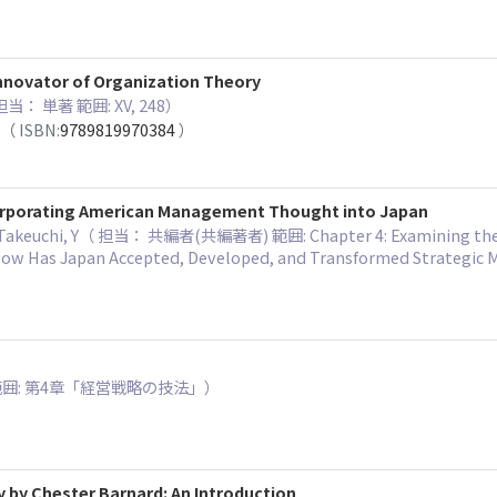
Innovator of Organization Theory
 担当： 単著 範囲: XV, 248）
（ ISBN:
9789819970384
）
corporating American Management Thought into Japan
 K, Takeuchi, Y（ 担当： 共編者(共編著者) 範囲: Chapter 4: Examining the 
 How Has Japan Accepted, Developed, and Transformed Strategic
範囲: 第4章「経営戦略の技法」）
by Chester Barnard: An Introduction