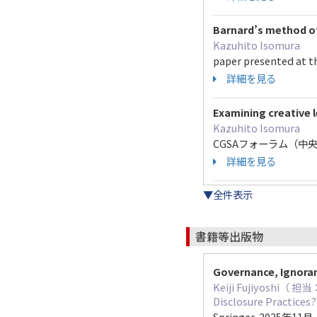
Barnard’s method of
Kazuhito Isomura
paper presented at t
詳細を見る
Examining creative 
Kazuhito Isomura
CGSAフォーラム（中央大学）
詳細を見る
▼全件表示
書籍等出版物
Governance, Ignoran
Keiji Fujiyoshi（ 担当
Disclosure Practices
Springer 2025年11月