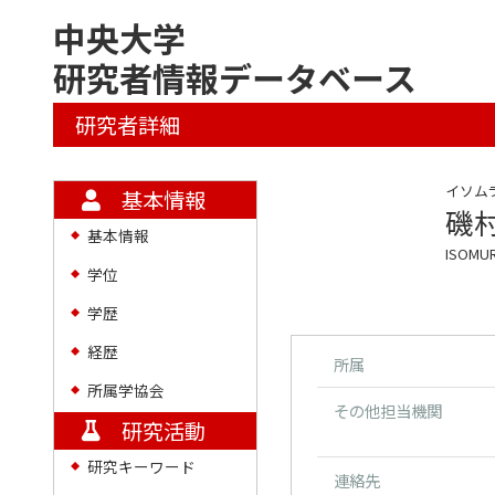
中央大学
研究者情報データベース
研究者詳細
イソム
基本情報
磯
基本情報
◆
ISOMUR
学位
◆
学歴
◆
経歴
◆
所属
所属学協会
◆
その他担当機関
研究活動
研究キーワード
◆
連絡先