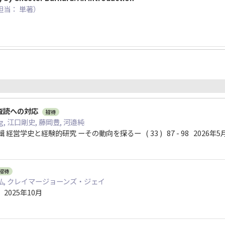
（ 担当： 単著）
査読への対応
招待
eng, 江口剛史, 藤岡豊, 河邉純
経営学史と経験的研究 ーその動向を探るー ( 33 ) 87 - 98 2026年5
招待
幸弘, クレイマージョーンズ・ジェイ
rk 2025年10月