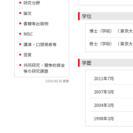
研究分野
◆
論文
◆
学位
書籍等出版物
◆
博士（学術） （ 東京大
MISC
◆
修士（学術） （ 東京大
講演・口頭発表等
◆
受賞
◆
学歴
共同研究・競争的資金
◆
等の研究課題
2011年7月
2026/06/18 更新
2007年3月
2004年3月
1998年3月