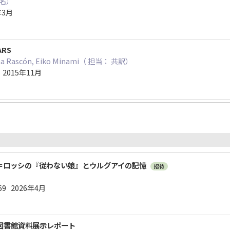
1名）
年3月
ARS
stina Rascón, Eiko Minami（ 担当： 共訳）
) 2015年11月
＝ロッシの『従わない娘』とウルグアイの記憶
招待
69 2026年4月
図書館資料展示レポート