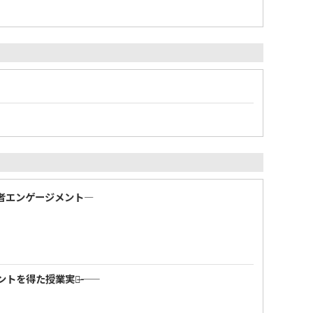
者エンゲージメント—
を得た授業実践̶̶——