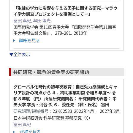
「生徒の学力に影響を与える因子に関する研究－マラウ
イ学力調査プロジェクトを事例として－」
富田 真紀, 牟田 博光
国際開発学会 第11回春季大会 『国際開発学会第11回春
季大会報告論文集』、278-281. 2010年
詳細を見る
▼全件表示
共同研究・競争的資金等の研究課題
グローバル化時代の初年次教育：自己効力感醸成とキャ
リア設計の視点から ４．補助事業期間 令和５年度～ 令
和８年度 （円） 所属研究機関名： 研究機関代表者： 中
央大学 学長・河合 久 ６．委任先 （職・氏名） 富田
研究課題/領域番号：
23K02533
2023年4月
2027年3月
-
日本学術振興会 科学研究費 基盤研究（C）
富田 真紀
詳細を見る