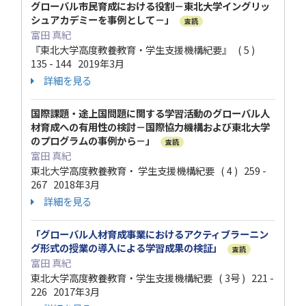
グローバル市民育成における役割－東北大学イングリッ
シュアカデミーを事例として－」
査読
富田 真紀
『東北大学高度教養教育・学生支援機構紀要』 ( 5 )
135 - 144 2019年3月
詳細を見る
国際課題・途上国問題に関する学習活動のグローバル人
材育成への有用性の検討－国際協力機構および東北大学
のプログラムの事例から－」
査読
富田 真紀
東北大学高度教養教育・ 学生支援機構紀要 ( 4 ) 259 -
267 2018年3月
詳細を見る
「グローバル人材育成事業におけるアクティブラーニン
グ形式の授業の導入による学習成果の検証」
査読
富田 真紀
東北大学高度教養教育・学生支援機構紀要 ( 3号 ) 221 -
226 2017年3月